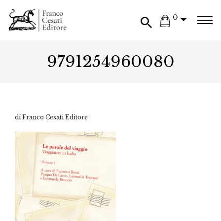
0
9791254960080
di Franco Cesati Editore