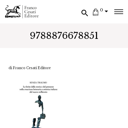
0
9788876678851
di Franco Cesati Editore