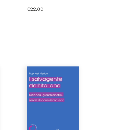
€
22.00
ia
zo:
00
00