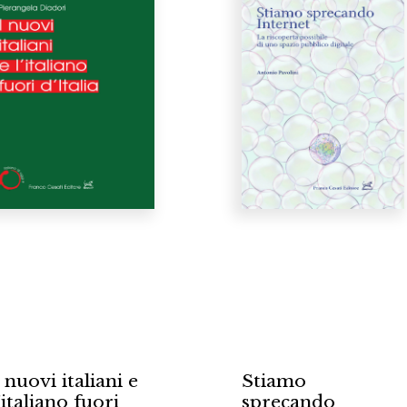
a
€18.0
€18.00
 nuovi italiani e
Stiamo
’italiano fuori
sprecando