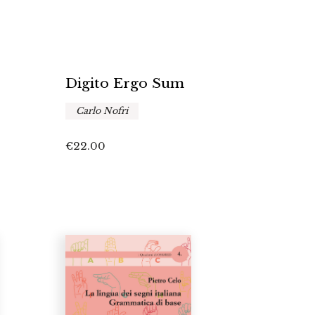
Digito Ergo Sum
Carlo Nofri
€
22.00
a
o:
00
00