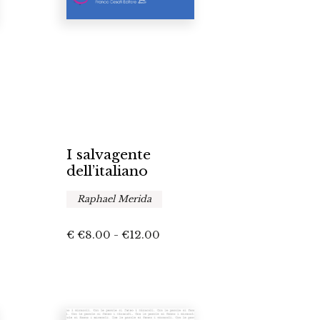
I salvagente
dell’italiano
Raphael Merida
a
Fascia
€
€
8.00
-
€
12.00
di
o:
prezzo:
da
0
€8.00