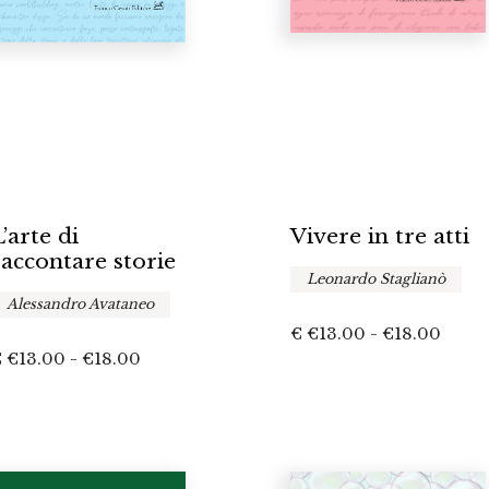
’arte di
Vivere in tre atti
raccontare storie
Leonardo Staglianò
Alessandro Avataneo
Fasci
€
€
13.00
-
€
18.00
Fascia
€
€
13.00
-
€
18.00
di
di
prezz
prezzo:
da
da
€13.0
€13.00
a