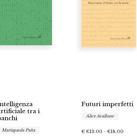
Intelligenza
Futuri imperfetti
rtificiale tra i
Alice Avallone
banchi
Mariapaola Paita
Fasci
€
€
13.00
-
€
18.00