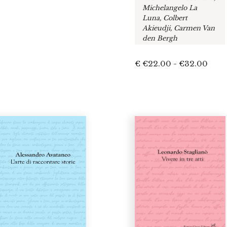
Michelangelo La
Luna, Colbert
Akieudji, Carmen Van
den Bergh
Fasc
€
€
22.00
-
€
32.00
di
prez
da
€22.
a
€32.