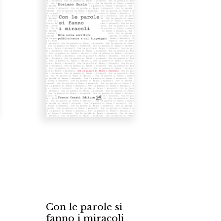
a
0
€12.00
Con le parole si
fanno i miracoli