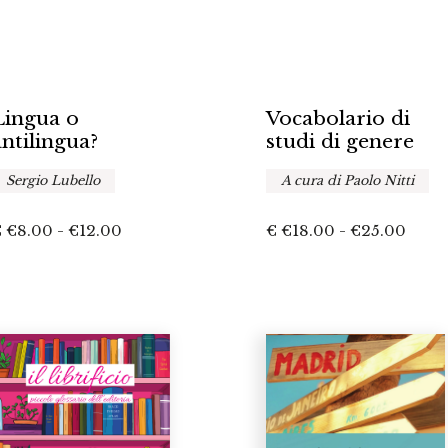
Lingua o
Vocabolario di
antilingua?
studi di genere
Sergio Lubello
A cura di Paolo Nitti
Fascia
Fasci
€
€
8.00
-
€
12.00
€
€
18.00
-
€
25.00
di
di
prezzo:
prezz
da
da
€8.00
€18.
a
a
€12.00
€25.