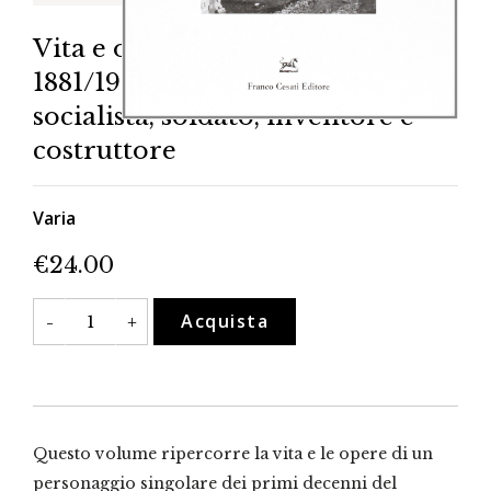
Vita e omicidio di Gaetano Pilati
1881/1925. Contadino, poeta,
socialista, soldato, inventore e
costruttore
Varia
€
24.00
Vita
Acquista
-
+
e
omicidio
di
Gaetano
Pilati
1881/1925.
Contadino,
poeta,
Questo volume ripercorre la vita e le opere di un
socialista,
soldato,
personaggio singolare dei primi decenni del