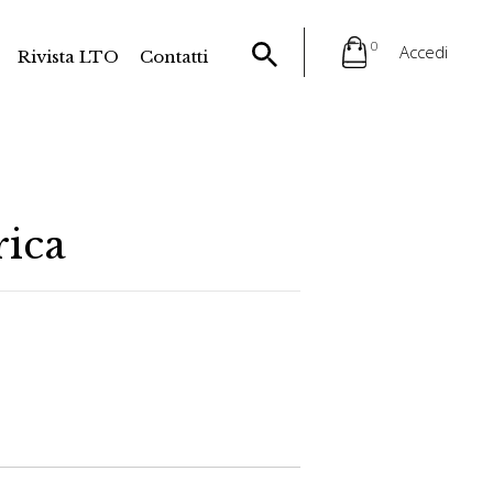
0
Accedi
Rivista LTO
Contatti
rica