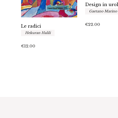
Design in uro
Gaetano Marino
€
22.00
Le radici
io
Hekuran Halili
€
12.00