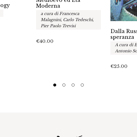
Medioevo ed Età
logy
Moderna
a cura di Francesca
Malagnini, Carlo Tedeschi,
Pier Paolo Trevisi
Dalla Rus
speranza
€
40.00
A cura di 
Antonio So
€
25.00