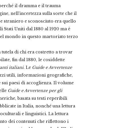
a perché il dramma e il trauma
ine, nell’incertezza sulla sorte che il
e straniero e sconosciuto era quello
i Stati Uniti dal 1880 al 1920 ma è
 del mondo in questo martoriato terzo
 tutela di chi era costretto a trovar
ate, fin dal 1880, le cosiddette
nti italiani
. Le
Guide e Avvertenze
izzi utili, informazioni geografiche,
 sui paesi di accoglienza. Il volume
elle
Guide e Avvertenze per gli
eriche, basata su testi reperibili
bblicate in Italia, nonché una lettura
oculturali e linguistici. La lettura
to dei contenuti che riflettono i