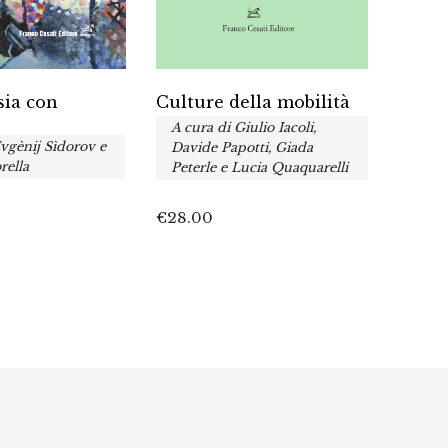
Un’in
Culture della mobilità
sia con
sugli
A cura di Giulio Iacoli,
Leade
Evgènij Sìdorov e
Davide Papotti, Giada
Baxte
rella
Peterle e Lucia Quaquarelli
€
18.0
€
28.00