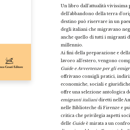
Un libro dall’attualità vivissim
dell’abbandono della terra d’orig
destino può riservare in un paes
degli italiani che migravano negl
anche quello di tutti i migranti
millennio.
Ai fini della preparazione e della
lavoro all’estero, vengono compil
Guide e Avvertenze per gli emigra
offrivano consigli pratici, indir
economiche, sociali e giuridiche
offre una selezione antologica d
emigranti italiani
diretti nelle Am
nelle Biblioteche di Firenze e pu
critica che privilegia aspetti soci
delle
Guide
è mirata a un confron