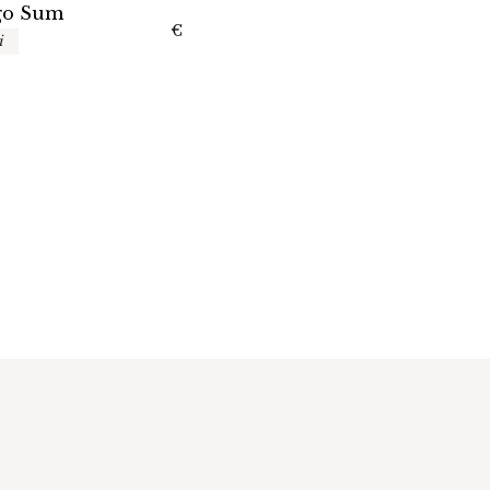
go Sum
€
i
€