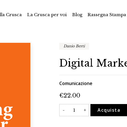
la Crusca
La Crusca per voi
Blog
Rassegna Stampa
Danio Berti
Digital Mar
Comunicazione
€
22.00
Digital
Acquista
-
+
Marketing
Grammar
quantità