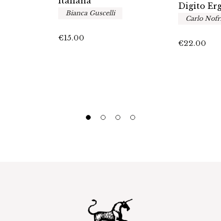
italiana
Digito Er
Bianca Guscelli
Carlo Nofr
€
15.00
€
22.00