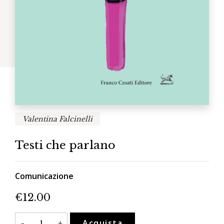
Valentina Falcinelli
Testi che parlano
Comunicazione
€
12.00
Testi
Acquista
-
+
che