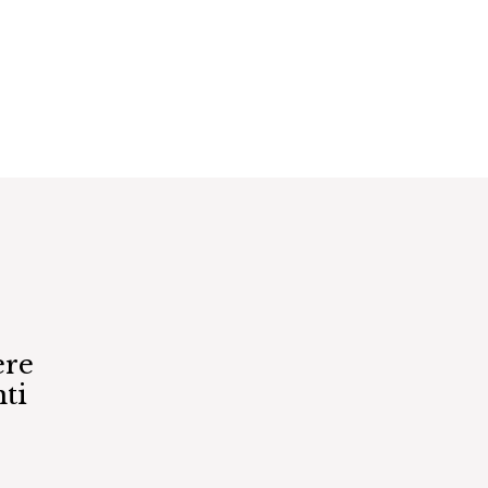
€
ere
ti