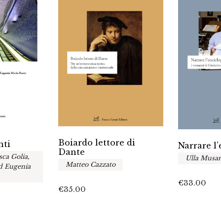
Boiardo lettore di
nti
Narrare l
Dante
sca Golia,
Ulla Musar
Matteo Cazzato
ed Eugenia
€
33.00
€
35.00