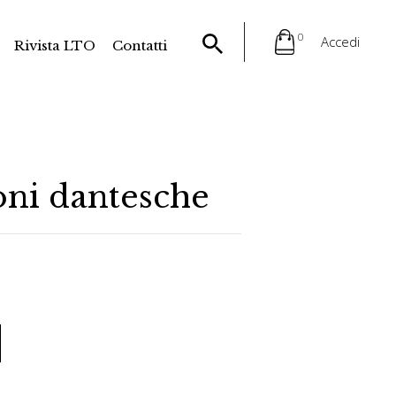
0
Accedi
Rivista LTO
Contatti
oni dantesche