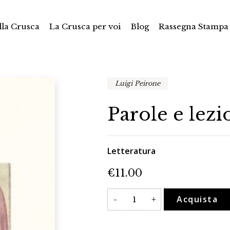
la Crusca
La Crusca per voi
Blog
Rassegna Stampa
Luigi Peirone
Parole e lezi
Letteratura
€
11.00
Parole
Acquista
-
+
e
lezioni
dantesche
quantità