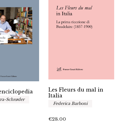
Les Fleurs du mal in
Reali
’enciclopedia
Italia
nel r
ra-Schrøder
cont
Federica Barboni
A cur
Raff
€
28.00
Ales
Leon