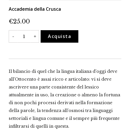
Accademia della Crusca
€
25.00
Norma
Acquista
-
+
dei
puristi
e
lingua
d'uso
nell'Ottocento
quantità
Il bilancio di quel che la lingua italiana d’oggi deve
all’Ottocento è assai ricco e articolato: vi si deve
ascrivere una parte consistente del lessico
attualmente in uso, la creazione o almeno la fortuna
di non pochi processi derivati nella formazione
della parole, la tendenza all’osmosi tra linguaggi
settoriali e lingua comune e il sempre più frequente
infiltrarsi di quelli in questa.