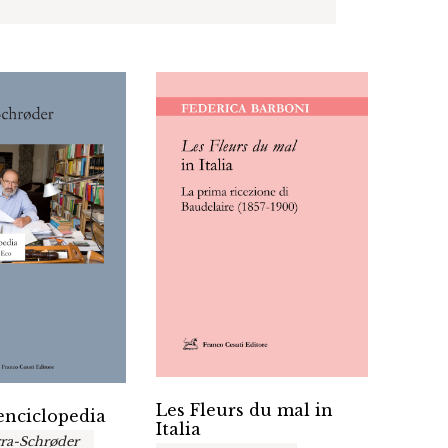
Les Fleurs du mal in
Reali
’enciclopedia
Italia
nel r
ra-Schrøder