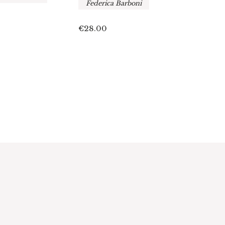
cont
Federica Barboni
A cur
Raff
€
28.00
Ales
Leon
€