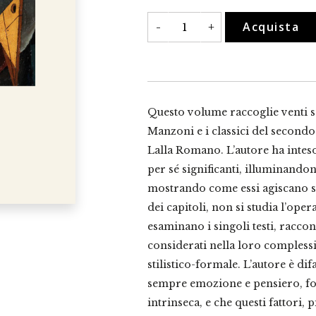
Momenti
Acquista
-
+
salienti
nella
narrativa
italiana
fra
Otto
e
Novecento
Questo volume raccoglie venti sag
quantità
Manzoni e i classici del second
Lalla Romano. L’autore ha inteso 
per sé significanti, illuminandon
mostrando come essi agiscano sui
dei capitoli, non si studia l’ope
esaminano i singoli testi, racc
considerati nella loro complessi
stilistico-formale. L’autore è dif
sempre emozione e pensiero, for
intrinseca, e che questi fattori,