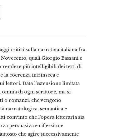
gi critici sulla narrativa italiana fra
o Novecento, quali Giorgio Bassani e
rendere più intelligibili dei testi di
e la coerenza intrinseca e
 lettori. Data l’estensione limitata
ra omnia di ogni scrittore, ma si
onti o romanzi, che vengono
tà narratologica, semantica e
atti convinto che l’opera letteraria sia
za persuasiva e riflessione
 piuttosto che agire successivamente