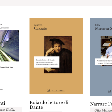
Boiardo lettore di
nti
Narrare l
Dante
sca Golia,
Ulla Musar