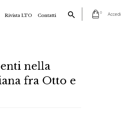
0
Accedi
Rivista LTO
Contatti
enti nella
iana fra Otto e