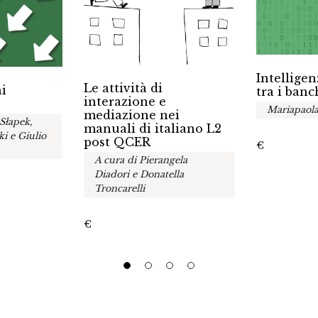
Intelligen
Le attività di
ni
tra i banc
interazione e
Mariapaola
mediazione nei
Słapek,
manuali di italiano L2
 e Giulio
post QCER
€
A cura di Pierangela
Diadori e Donatella
Troncarelli
€