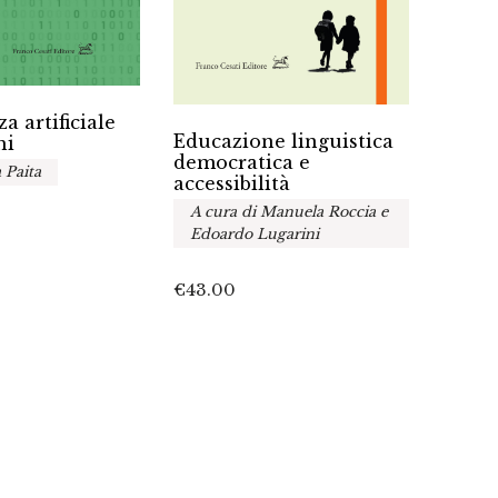
za artificiale
I lin
Educazione linguistica
hi
democratica e
A cur
 Paita
accessibilità
Mich
Paris
A cura di Manuela Roccia e
Edoardo Lugarini
€
20.0
€
43.00