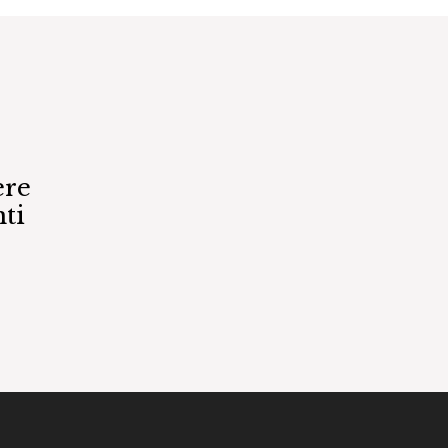
ere
ti