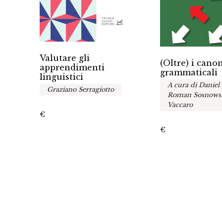
Valutare gli
(Oltre) i cano
apprendimenti
grammaticali
linguistici
A cura di Daniel 
Graziano Serragiotto
Roman Sosnowski
elmi
Vaccaro
€
€