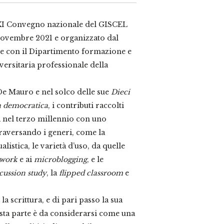
 XXI Convegno nazionale del GISCEL
 novembre 2021 e organizzato dal
e con il Dipartimento formazione e
ersitaria professionale della
 De Mauro e nel solco delle sue
Dieci
ca democratica
, i contributi raccolti
ra nel terzo millennio con uno
traversando i generi, come la
listica, le varietà d’uso, da quelle
twork
e ai
microblogging
, e le
cussion study
, la
flipped classroom
e
la scrittura, e di pari passo la sua
esta parte è da considerarsi come una