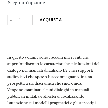
Il
ACQUISTA
-
+
dialogo
nei
manuali
didattici
di
italiano
L2
di
ieri
e
In questo volume sono raccolti interventi che
di
oggi
approfondiscono le caratteristiche e le funzioni del
quantità
dialogo nei manuali di italiano L2 e nei supporti
audiovisivi che spesso li accompagnano, in una
prospettiva sia diacronica che sincronica.
Vengono esaminati alcuni dialoghi in manuali
pubblicati in Italia e all’estero, focalizzando
l’attenzione sui modelli pragmatici e gli stereotipi