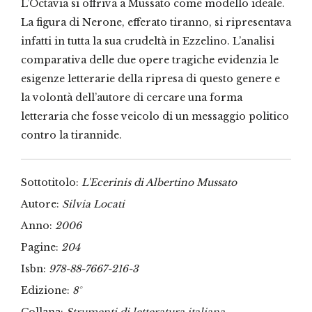
L’Octavia si offriva a Mussato come modello ideale.
La figura di Nerone, efferato tiranno, si ripresentava
infatti in tutta la sua crudeltà in Ezzelino. L’analisi
comparativa delle due opere tragiche evidenzia le
esigenze letterarie della ripresa di questo genere e
la volontà dell’autore di cercare una forma
letteraria che fosse veicolo di un messaggio politico
contro la tirannide.
Sottotitolo:
L'Ecerinis di Albertino Mussato
Autore:
Silvia Locati
Anno:
2006
Pagine:
204
Isbn:
978-88-7667-216-3
Edizione:
8°
Collana:
Strumenti di letteratura italiana