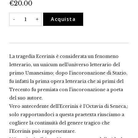
€
20.00
La
Acquista
-
+
rinascita
del
genere
tragico
nel
Medioevo
quantità
La tragedia Ecerinis è considerata un fenomeno
letterario, un unicum nell’universo letterario del
primo Umanesimo; dopo l’incoronazione di Stazio,
fu infatti la prima opera letteraria che ai primi del
Trecento fu premiata con l’incoronazione a poeta
del suo autore.
Vero antecedente dell’Ecerinis è l’Octavia di Seneca,;
solo rapportandoci a questa praetexta riusciamo a
cogliere la continuità del genere tragico che
l’Ecerinis può rappresentare.