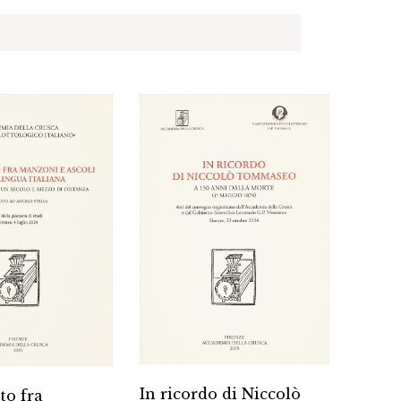
I man
In ricordo di Niccolò
to fra