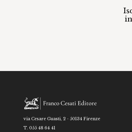
Is
i
via Cesare Guasti, 2 - 50134 Firenze
T. 055 48 64 41