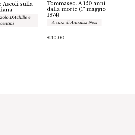
Bibli
Tommaseo. A 150 anni
 Ascoli sulla
dell’
dalla morte (1° maggio
liana
Crus
1874)
aolo D'Achille e
Tomm
A cura di Annalisa Nesi
centini
€
45.0
€
30.00