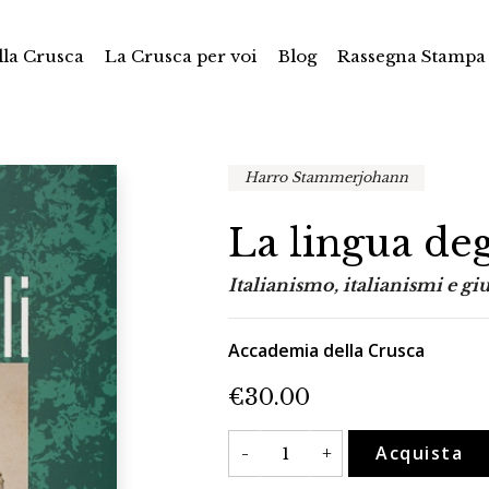
la Crusca
La Crusca per voi
Blog
Rassegna Stampa
Harro Stammerjohann
La lingua deg
Italianismo, italianismi e giu
Accademia della Crusca
€
30.00
La
Acquista
-
+
lingua
degli