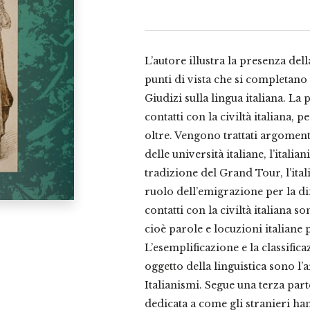
angeli
quantità
L’autore illustra la presenza della
punti di vista che si completano l
Giudizi sulla lingua italiana. La 
contatti con la civiltà italiana, 
oltre. Vengono trattati argoment
delle università italiane, l’italia
tradizione del Grand Tour, l’ital
ruolo dell’emigrazione per la dif
contatti con la civiltà italiana son
cioè parole e locuzioni italiane p
L’esemplificazione e la classifica
oggetto della linguistica sono l
Italianismi. Segue una terza parte
dedicata a come gli stranieri han