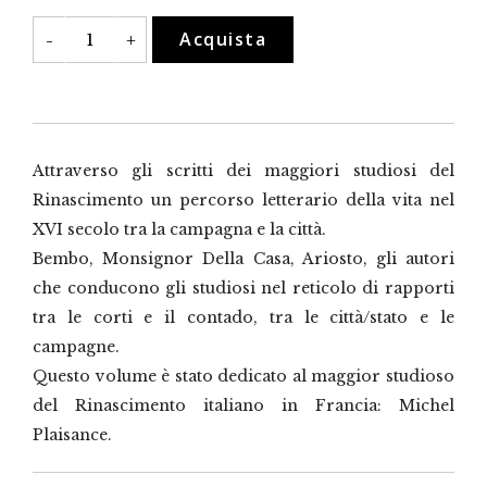
La
Acquista
-
+
campagna
in
città.
Letteratura
e
ideologia
nel
Rinascimento
Attraverso gli scritti dei maggiori studiosi del
quantità
Rinascimento un percorso letterario della vita nel
XVI secolo tra la campagna e la città.
Bembo, Monsignor Della Casa, Ariosto, gli autori
che conducono gli studiosi nel reticolo di rapporti
tra le corti e il contado, tra le città/stato e le
campagne.
Questo volume è stato dedicato al maggior studioso
del Rinascimento italiano in Francia: Michel
Plaisance.