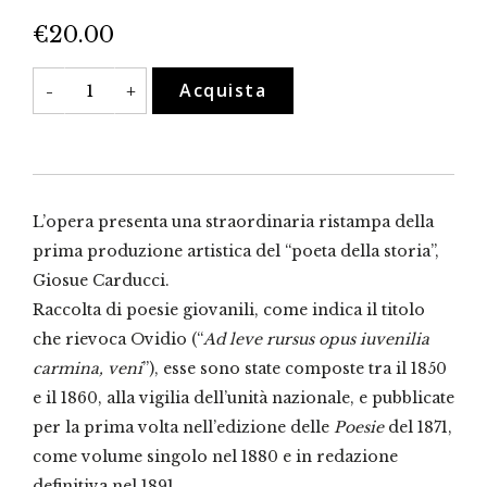
€
20.00
Juvenilia
Acquista
-
+
(1850-
1860)
quantità
L’opera presenta una straordinaria ristampa della
prima produzione artistica del “poeta della storia”,
Giosue Carducci.
Raccolta di poesie giovanili, come indica il titolo
che rievoca Ovidio (“
Ad leve rursus opus iuvenilia
carmina, veni
”), esse sono state composte tra il 1850
e il 1860, alla vigilia dell’unità nazionale, e pubblicate
per la prima volta nell’edizione delle
Poesie
del 1871,
come volume singolo nel 1880 e in redazione
definitiva nel 1891.