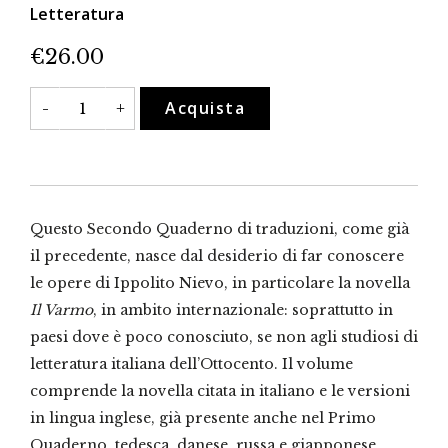
Letteratura
€
26.00
«Donde
Acquista
-
+
natura
ed
arte
dipanano
la
più
bella
seta
Questo Secondo Quaderno di traduzioni, come già
del
mondo»
il precedente, nasce dal desiderio di far conoscere
Secondo
le opere di Ippolito Nievo, in particolare la novella
Quaderno
di
Il Varmo
, in ambito internazionale: soprattutto in
traduzioni
de
paesi dove è poco conosciuto, se non agli studiosi di
Il
letteratura italiana dell’Ottocento. Il volume
Varmo
di
comprende la novella citata in italiano e le versioni
Ippolito
Nievo
in lingua inglese, già presente anche nel Primo
quantità
Quaderno, tedesca, danese, russa e giapponese.