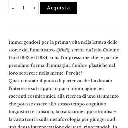
«Da
Acquista
-
+
dove
piovono
le
immagini?»
quantità
Immergendosi per la prima volta nella lettura delle
storie del fumettistico
Qfwfq
, scritte da Italo Calvino
fra il 1963 e il 1984, si ha l’impressione che le parole
prendano forma d’immagini, fluide e plastiche nel
loro scorrere nella mente. Perché?
Questo è stato il punto di partenza che ha destato
l’interesse sul rapporto parola-immagine nei
racconti cosmicomici: alla ricerca di uno strumento
che potesse essere allo stesso tempo cognitivo,
linguistico e stilistico, la trattazione approfondisce
la vasta teoria sulla metaforologia per giungere ad
una densa interpretazione dei testi, riportandoli, in