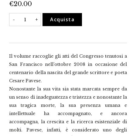
€
20.00
Cesare
Acquista
-
+
Pavese
e
San
Francisco:
incontro
per
la
celebrazione
Il volume raccoglie gli atti del Congresso tenutosi a
del
centenario
San Francisco nell’ottobre 2008 in occasione del
della
centenario della nascita del grande scrittore e poeta
nascita
quantità
Cesare Pavese.
Nonostante la sua vita sia stata marcata sempre da
un senso di inadeguatezza e tristezza e nonostante la
sua tragica morte, la sua presenza umana e
intellettuale ha accompagnato, e ancora
accompagna, la crescita e la ricerca esistenziale di
molti. Pavese, infatti, è considerato uno degli