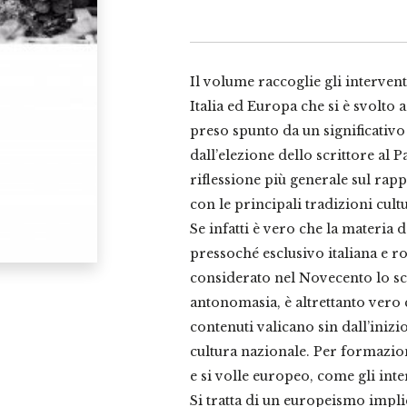
Italia
ed
Europa
quantità
Il volume raccoglie gli interven
Italia ed Europa che si è svolto 
preso spunto da un significativo
dall’elezione dello scrittore al
riflessione più generale sul rap
con le principali tradizioni cultu
Se infatti è vero che la materia 
pressoché esclusivo italiana e r
considerato nel Novecento lo sc
antonomasia, è altrettanto vero 
contenuti valicano sin dall’inizio
cultura nazionale. Per formazion
e si volle europeo, come gli in
Si tratta di un europeismo implic