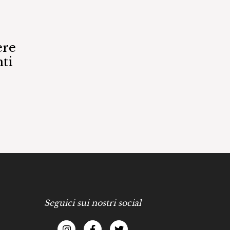
ere
ti
Seguici sui nostri social