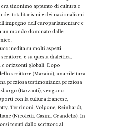
 era sinonimo appunto di cultura e
o dei totalitarismi e dei nazionalismi
nell’impegno dell’europarlamentare e
 in un mondo dominato dalle
mico.
uce inedita su molti aspetti
scrittore, e su questa dialettica,
ana e orizzonti globali. Dopo
llo scrittore (Maraini), una rilettura
una preziosa testimonianza preziosa
rasburgo (Barzanti), vengono
porti con la cultura francese,
catty, Terrinoni, Volpone, Reinhardt,
liane (Nicoletti, Casini, Grandelis). In
rsi tenuti dallo scrittore al