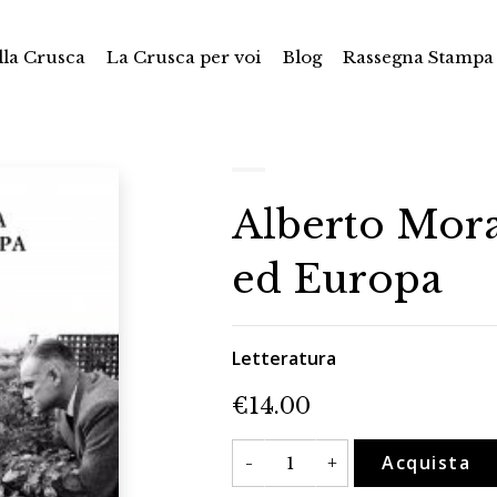
la Crusca
La Crusca per voi
Blog
Rassegna Stampa
Alberto Morav
ed Europa
Letteratura
€
14.00
Alberto
Acquista
-
+
Moravia
tra