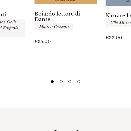
Boiardo lettore di
nti
Narrare l
Dante
sca Golia,
Ulla Musar
Matteo Cazzato
ed Eugenia
€
33.00
€
35.00