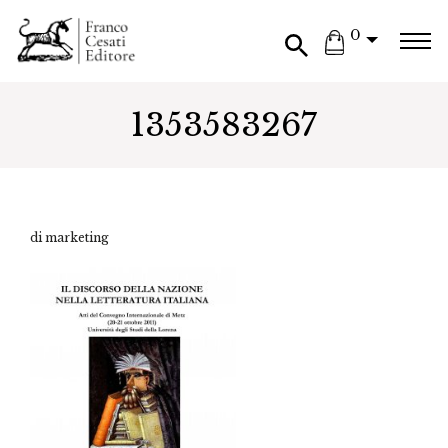
0
1353583267
di marketing