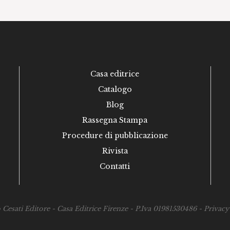
Casa editrice
Catalogo
Blog
Rassegna Stampa
Procedure di pubblicazione
Rivista
Contatti
esati Editore - Casa Editrice Firenze - P.Iva 01981530486 -
Privacy