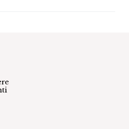
ere
ti