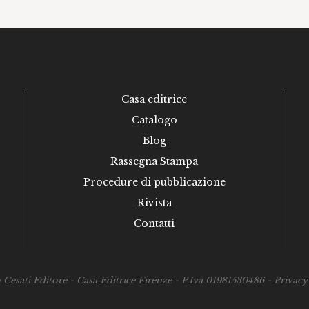
Casa editrice
Catalogo
Blog
Rassegna Stampa
Procedure di pubblicazione
Rivista
Contatti
esati Editore - Casa Editrice Firenze - P.Iva 01981530486 -
Privacy