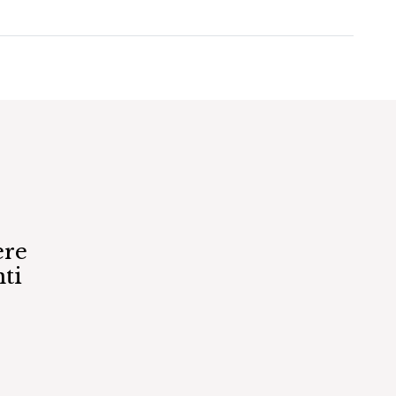
ere
ti