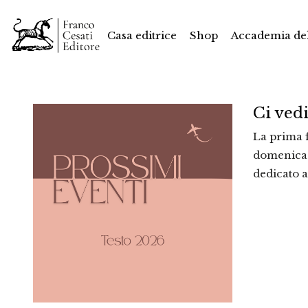
Casa editrice
Shop
Accademia del
Ci ved
La prima f
domenica 1
dedicato a