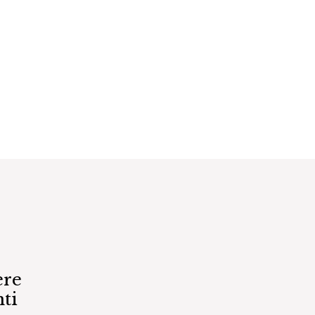
ere
ti