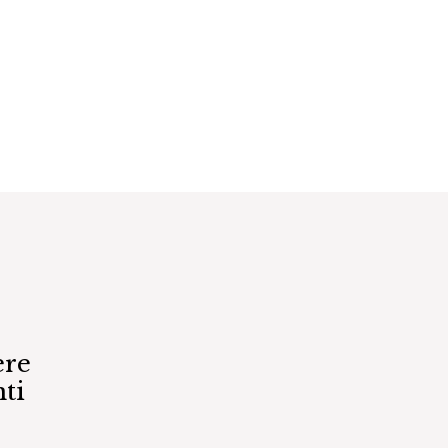
ere
ti