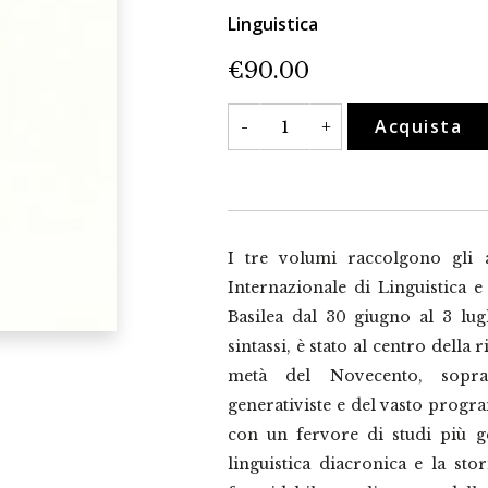
Linguistica
€
90.00
Sintassi
Acquista
-
+
storica
e
sincronica
dell'italiano.
Subordinazione,
coordinazione,
giustapposizione
quantità
I tre volumi raccolgono gli 
Internazionale di Linguistica e 
Basilea dal 30 giugno al 3 lug
sintassi, è stato al centro della 
metà del Novecento, soprat
generativiste e del vasto progr
con un fervore di studi più g
linguistica diacronica e la sto