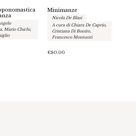
toponomastica
Lingu
Minimanze
anza
esplo
Nicola De Blasi
migra
Angelo
A cura di Chiara De Caprio,
A cur
, Mario Chichi,
Cristiana Di Bonito,
Stefa
iglio
Francesco Montuori
Sciu
€
80.00
€
45.0