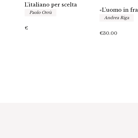
L’italiano per scelta
«L’uomo in fr
Paolo Orrù
Andrea Riga
fano
€
€
30.00