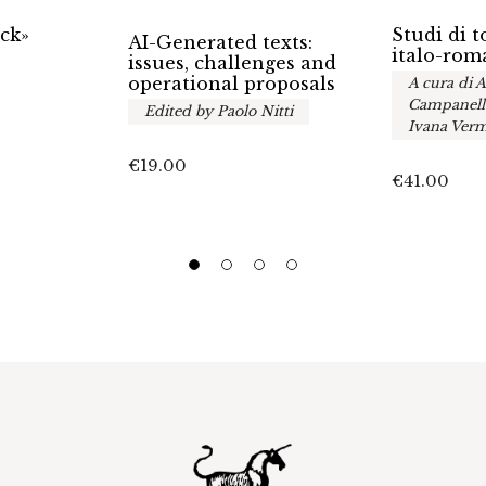
ack»
Studi di 
AI-Generated texts:
italo-rom
issues, challenges and
operational proposals
A cura di 
Campanella
Edited by Paolo Nitti
Ivana Verm
€
19.00
€
41.00