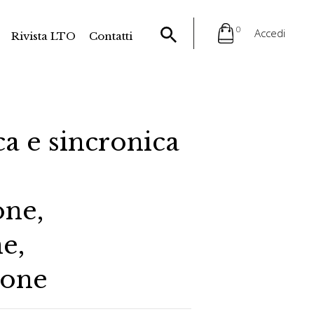
0
Accedi
Rivista LTO
Contatti
ca e sincronica
one,
e,
ione