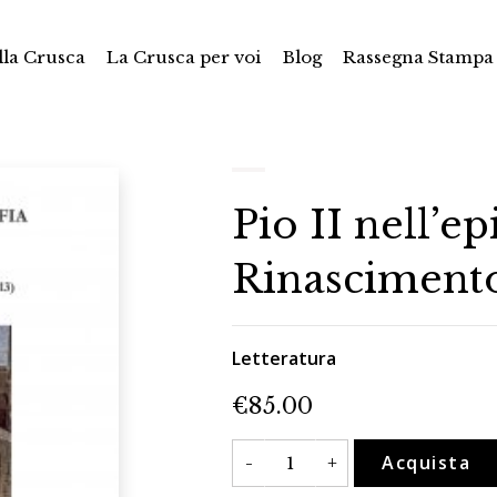
la Crusca
La Crusca per voi
Blog
Rassegna Stampa
Pio II nell’ep
Rinasciment
Letteratura
€
85.00
Pio
Acquista
-
+
II
nell'epistolografia