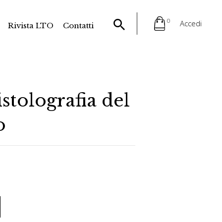
0
Accedi
Rivista LTO
Contatti
istolografia del
o