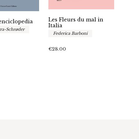
Les Fleurs du mal in
Reali
’enciclopedia
Italia
nel r
ra-Schrøder
cont
Federica Barboni
A cur
Raff
€
28.00
Ales
Leon
€