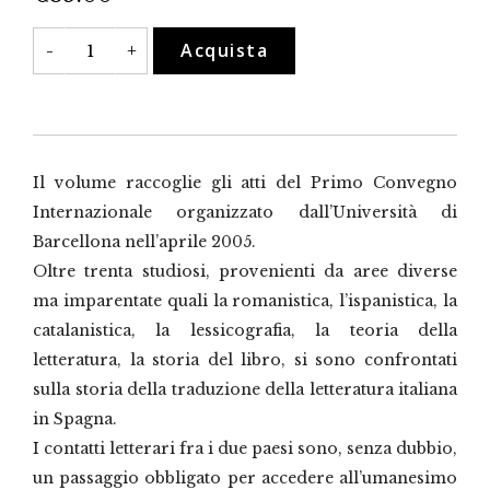
La
Acquista
-
+
traduzione
della
letteratura
italiana
in
Spagna
(1300-
1939)
Il volume raccoglie gli atti del Primo Convegno
quantità
Internazionale organizzato dall’Università di
Barcellona nell’aprile 2005.
Oltre trenta studiosi, provenienti da aree diverse
ma imparentate quali la romanistica, l’ispanistica, la
catalanistica, la lessicografia, la teoria della
letteratura, la storia del libro, si sono confrontati
sulla storia della traduzione della letteratura italiana
in Spagna.
I contatti letterari fra i due paesi sono, senza dubbio,
un passaggio obbligato per accedere all’umanesimo