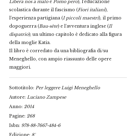
Libera nos a malo
e
Pomo pero
), l’educazione
scolastica durante il fascismo (
Fiori italiani
),
l’esperienza partigiana (
I piccoli maestri
), il primo
dopoguerra (
Bau-sète
) e l’avventura inglese (
Il
dispatrio
); un ultimo capitolo è dedicato alla figura
della moglie Katia.
Il libro è corredato da una bibliografia di/su
Meneghello, con ampio riassunto delle opere
maggiori.
Sottotitolo:
Per leggere Luigi Meneghello
Autore:
Luciano Zampese
Anno:
2014
Pagine:
268
Isbn:
978-88-7667-484-6
Edizione:
8°