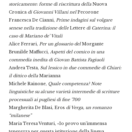
storicamente: forme di riscrittura della
Nuova
Cronica
di Giovanni Villani nel
Pecorone
Francesca De Cianni,
Prime indagini sul volgare
senese nella tradizione delle
Lettere
di Caterina: il
caso di Mariano de’ Vitali
Alice Ferrari,
Per un glossario del
Morgante
Brunilde Maffucci,
Aspetti del comico in una
commedia inedita di Giovan Battista Fagiuoli
Andrea Testa,
Sul lessico in due commedie di Chiari:
il dittico della
Marianna
Michele Rainone,
Quale competenza? Note
linguistiche su alcune varietà intermedie di scritture
processuali ai pugliesi di fine ’700
Margherita De Blasi, Eros
di Verga, un romanzo
“milanese”
Maria Teresa Venturi, «Io provo un’immensa
tenerezza per questa istituzione della lingua