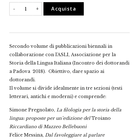
In
Acquista
-
+
fieri,
2
quantità
Secondo volume di pubblicazioni biennali in
collaborazione con l’ASLI, Associazione per la
Storia della Lingua Italiana (Incontro dei dottorandi
a Padova 2018). Obiettivo, dare spazio ai
dottorandi.
Il volume si divide idealmente in tre sezioni (testi
letterari, antichi e moderni) e comprende:
Simone Pregnolato,
La filologia per la storia della
lingua: proposte per un’edizione del
Troiano
Riccardiano di Mazzeo Bellebuoni
Felice Messina,
Dal favoleggiare al parlare