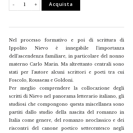
I
Acquista
-
+
due
secoli
di
Nievo
quantità
Nel processo formativo e poi di scrittura di
Ippolito Nievo è innegabile l’importanza
dell’ascendenza familiare, in particolare del nonno
materno Carlo Marin. Ma altrettanto centrali sono
stati per l’autore alcuni scrittori e poeti tra cui
Foscolo, Rousseau e Goldoni.
Per meglio comprendere la collocazione degli
scritti di Nievo nel panorama letterario italiano, gli
studiosi che compongono questa miscellanea sono
partiti dallo studio della nascita del romanzo in
Italia come genere, del romanzo neoclassico e dei
riscontri del canone poetico settecentesco negli