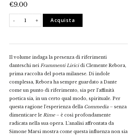
€
9.00
Con
Acquista
-
+
me
in
persi
moti
quantità
Il volume indaga la presenza di riferimenti
danteschi nei
Frammenti Lirici
di Clemente Rebora,
prima raccolta del poeta milanese. Di indole
complessa, Rebora ha sempre guardato a Dante
come un punto di riferimento, sia per l’affinità
poetica sia, in un certo qual modo, spirituale. Per
questa ragione l’esperienza della
Commedia
– senza
dimenticare le
Rime
– è così profondamente
radicata nella sua opera. L’analisi affrontata da
Simone Marsi mostra come questa influenza non sia