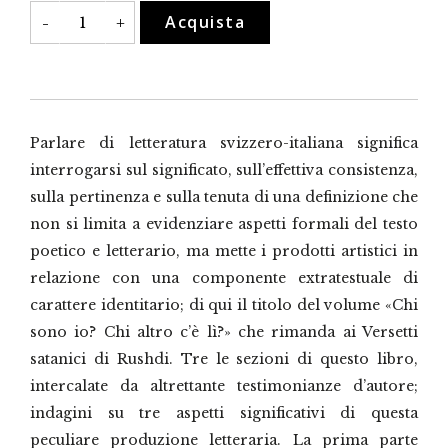
«Chi
Acquista
-
+
sono
io?
Chi
altro
c'è
lì?»
quantità
Parlare di letteratura svizzero-italiana significa
interrogarsi sul significato, sull’effettiva consistenza,
sulla pertinenza e sulla tenuta di una definizione che
non si limita a evidenziare aspetti formali del testo
poetico e letterario, ma mette i prodotti artistici in
relazione con una componente extratestuale di
carattere identitario; di qui il titolo del volume «Chi
sono io? Chi altro c’è lì?» che rimanda ai Versetti
satanici di Rushdi. Tre le sezioni di questo libro,
intercalate da altrettante testimonianze d’autore;
indagini su tre aspetti significativi di questa
peculiare produzione letteraria. La prima parte