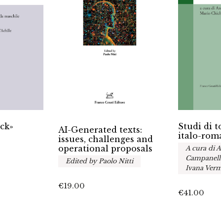
ack»
Studi di 
AI-Generated texts:
italo-rom
issues, challenges and
operational proposals
A cura di 
Campanella
Edited by Paolo Nitti
Ivana Verm
€
19.00
€
41.00