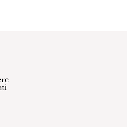
ere
ti