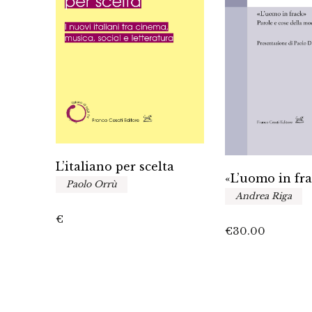
L’italiano per scelta
«L’uomo in fr
Paolo Orrù
Andrea Riga
fano
€
€
30.00