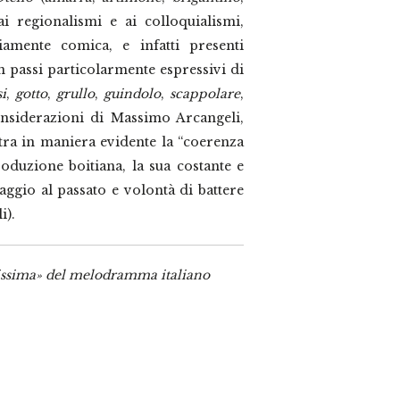
 ai regionalismi e ai colloquialismi,
amente comica, e infatti presenti
n passi particolarmente espressivi di
i
,
gotto
,
grullo
,
guindolo
,
scappolare
,
onsiderazioni di Massimo Arcangeli,
tra in maniera evidente la “coerenza
oduzione boitiana, la sua costante e
ggio al passato e volontà di battere
i).
issima» del melodramma italiano