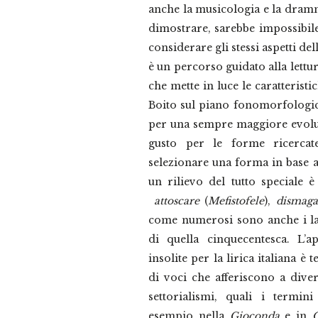
anche la musicologia e la dramm
dimostrare, sarebbe impossibil
considerare gli stessi aspetti dell
è un percorso guidato alla lettur
che mette in luce le caratteristic
Boito sul piano fonomorfologic
per una sempre maggiore evoluzi
gusto per le forme ricercate
selezionare una forma in base al
un rilievo del tutto speciale 
attoscare
(
Mefistofele
),
dismaga
come numerosi sono anche i las
di quella cinquecentesca. L’a
insolite per la lirica italiana è
di voci che afferiscono a divers
settorialismi, quali i termi
esempio nella
Gioconda
e in
O