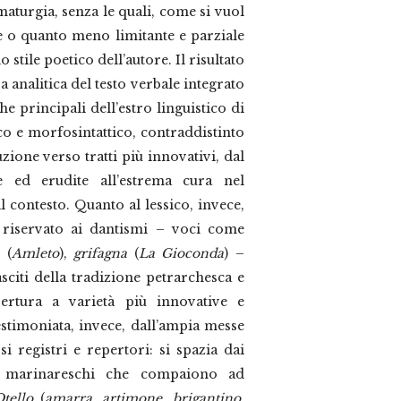
aturgia, senza le quali, come si vuol
e o quanto meno limitante e parziale
o stile poetico dell’autore. Il risultato
a analitica del testo verbale integrato
he principali dell’estro linguistico di
o e morfosintattico, contraddistinto
one verso tratti più innovativi, dal
 ed erudite all’estrema cura nel
 contesto. Quanto al lessico, invece,
è riservato ai dantismi – voci come
(
Amleto
),
grifagna
(
La Gioconda
) –
citi della tradizione petrarchesca e
pertura a varietà più innovative e
 testimoniata, invece, dall’ampia messe
i registri e repertori: si spazia dai
ni marinareschi che compaiono ad
tello
(
amarra
,
artimone
,
brigantino
,