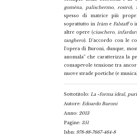
gomèna
,
palischermo
,
rostro
),
spesso di matrice più propri
soprattutto in
Iràm
e
Falstaff
o i
altre opere (
ciuschero
,
infardars
tanghero
). D’accordo con le c
l’opera di Buroni, dunque, mos
anomala” che caratterizza la pr
consapevole tensione tra ancora
nuove strade poetiche (e musical
Sottotitolo:
La «forma ideal, pur
Autore:
Edoardo Buroni
Anno:
2013
Pagine:
351
Isbn:
978-88-7667-464-8