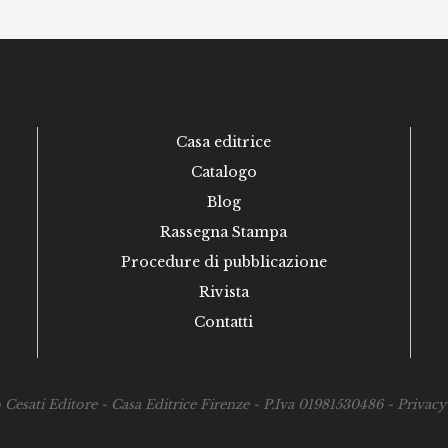
Casa editrice
Catalogo
Blog
Rassegna Stampa
Procedure di pubblicazione
Rivista
Contatti
esati Editore - Casa Editrice Firenze - P.Iva 01981530486 -
Privacy