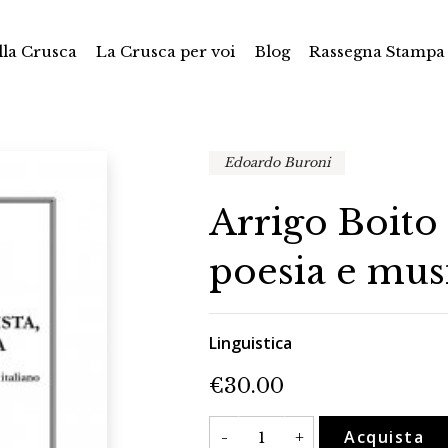
la Crusca
La Crusca per voi
Blog
Rassegna Stampa
Edoardo Buroni
Arrigo Boito l
poesia e mus
Linguistica
€
30.00
Arrigo
Acquista
-
+
Boito