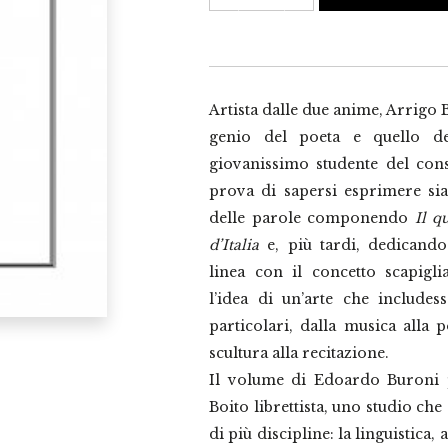
librettista,
tra
poesia
e
musica
quantità
Artista dalle due anime, Arrigo 
genio del poeta e quello de
giovanissimo studente del cons
prova di sapersi esprimere sia
delle parole componendo
Il q
d’Italia
e, più tardi, dedicand
linea con il concetto scapiglia
l’idea di un’arte che includes
particolari, dalla musica alla p
scultura alla recitazione.
Il volume di Edoardo Buroni p
Boito librettista, uno studio che
di più discipline: la linguistica, 