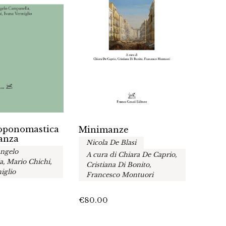
toponomastica
Lingu
Minimanze
anza
esplo
Nicola De Blasi
migra
Angelo
A cura di Chiara De Caprio,
A cur
, Mario Chichi,
Cristiana Di Bonito,
Stefa
iglio
Francesco Montuori
Sciu
€
80.00
€
45.0