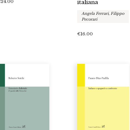
€
24.00
italiana
Angela Ferrari, Filippo
Pecorari
€
16.00