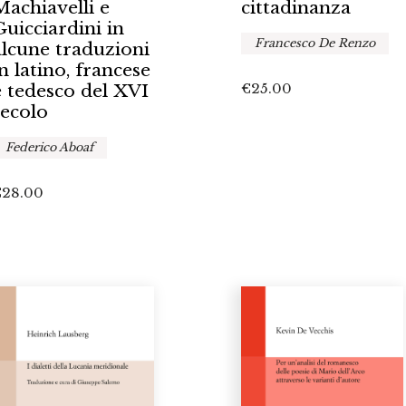
Machiavelli e
cittadinanza
Guicciardini in
Francesco De Renzo
alcune traduzioni
in latino, francese
e tedesco del XVI
€
25.00
secolo
Federico Aboaf
€
28.00