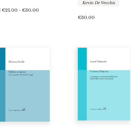
Kevin De Vecchis
Fascia
€
€
21.00
-
€
30.00
€
30.00
di
prezzo:
da
€21.00
a
€30.00