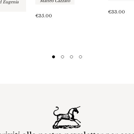
Matteo Cazzato
ed Eugenia
€
33.00
€
35.00