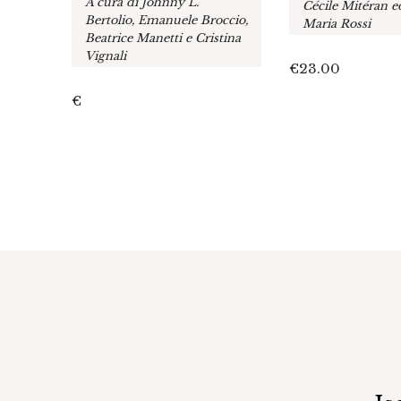
A cura di Johnny L.
Cécile Mitéran 
Bertolio, Emanuele Broccio,
Maria Rossi
Beatrice Manetti e Cristina
Vignali
€
23.00
€