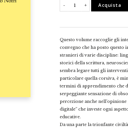
Scrittura
Acquista
-
+
manuale
e
digitale:
antagonismo
o
sinergia?
quantità
Questo volume raccoglie gli int
convegno che ha posto questo int
stranieri di varie discipline: lingu
storici della scrittura, neuroscie
sembra legare tutti gli interventi
particolare quella corsiva, è mina
termini di apprendimento che di 
serpeggiante sensazione di obs
percezione anche nell’opinione p
digitale” che investe ogni aspetto
educative.
Da una parte la trionfante civiltà 