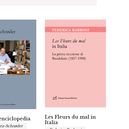
Les Fleurs du mal in
Reali
’enciclopedia
Italia
nel r
ra-Schrøder
cont