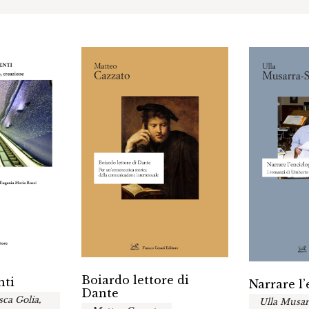
Boiardo lettore di
nti
Narrare l
Dante
sca Golia,
Ulla Musar