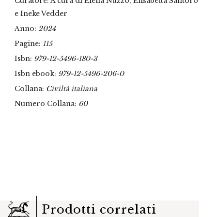
Curatore: A cura di Elena Nuzzo, Elisabetta Santoro
e Ineke Vedder
Anno:
2024
Pagine:
115
Isbn:
979-12-5496-180-3
Isbn ebook:
979-12-5496-206-0
Collana:
Civiltà italiana
Numero Collana:
60
Prodotti correlati